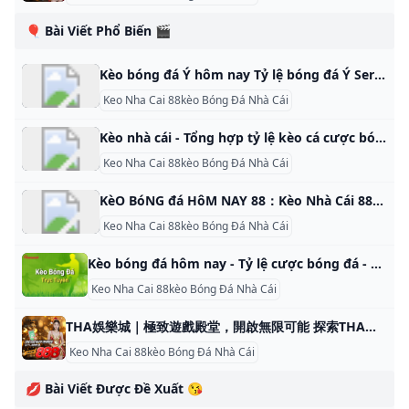
🎈 Bài Viết Phổ Biến 🎬
Kèo bóng đá Ý hôm nay Tỷ lệ bóng đá Ý Serie A 2024 Kèo bóng đá Ý 2024 hôm nay. Tỷ lệ kèo nhà cái Serie A đêm nay và ngày mai. Tỷ lệ cá cược bóng đá Ý, kèo tài xỉu, châu Á, châu Âu chuẩn xác nhất. Xem tất cả Giải vô địch bóng đá Serie A là một trong các giải đấu nổi tiếng nhất Châu Âu ở thời điểm hiện tại với lượng người theo dõi khổng lồ trên toàn thế giới.
Keo Nha Cai 88kèo Bóng Đá Nhà Cái
Kèo nhà cái - Tổng hợp tỷ lệ kèo cá cược bóng đá hôm nay Cập nhật tỷ lệ kèo nhà cái mới nhất mỗi ngày, xem kèo bóng đá trực tuyến ở các giải đấu lớn hàng đầu hiện nay tại Viva88.ws Tỷ lệ cá cược bóng đá trực tuyến Viva88.ws cập nhật đầy đủ tất cả các loại kèo phổ biến hiện nay, những loại kèo được nhiều người chơi cá cược bóng đá yêu thích và lựa chọn như kèo châu Á, kèo tài xỉu, kèo châu u, các loại kèo phụ như kèo phạt góc, kèo thẻ phạt, kèo dự đoán tỷ số chính xác… Chúng tôi cung cấp riêng cho người dùng khi truy cập đầy đủ các thông tin kèo cần thiết.
Keo Nha Cai 88kèo Bóng Đá Nhà Cái
KèO BóNG đá HôM NAY 88：Kèo Nhà Cái 88 ⚡ Tỷ lệ kèo nhà cái kèo bóng đá hôm nay Cập nhật bảng kèo bóng đá 88 kèo nhà cái hôm nay chuẩn giúp anh em dễ dàng theo dõi, so sánh và lựa chọn được tỷ lệ cược thông minh nhất cho mình. Phát triển diễn đàn keo nha cai vn 88 – giúp cược thủ giao lưu
Keo Nha Cai 88kèo Bóng Đá Nhà Cái
Kèo bóng đá hôm nay - Tỷ lệ cược bóng đá - Kèo nhà cái Tỷ lệ kèo bóng đá - Xem tỷ lệ bóng đá hôm nay, tỉ lệ cược bóng đá, kèo nhà cái trực tuyến, tỷ lệ ma cao, châu Á mới nhất. BXH BXH BXH BXH BXH BXH BXH BXH BXH BXH BXH BXH BXH BXH BXH BXH BXH BXH BXH BXH BXH BXH Tỷ lệ kèo bóng đá hôm nay - Theo dõi cập nhật biến động của tỷ lệ bóng đá của tất cả các trận đấu hôm nay, tối nay và rạng sáng ngày mai NHANH, CHÍNH XÁC nhất!
Keo Nha Cai 88kèo Bóng Đá Nhà Cái
THA娛樂城｜極致遊戲殿堂，開啟無限可能 探索THA娛樂城，享受全方位的娛樂體驗！安全快捷的現金網交易、頂尖的遊戲選擇、豪華的優惠活動，讓您體驗極致的快樂與滿足。在這裡，您的夢想即刻
Keo Nha Cai 88kèo Bóng Đá Nhà Cái
💋 Bài Viết Được Đề Xuất 😘