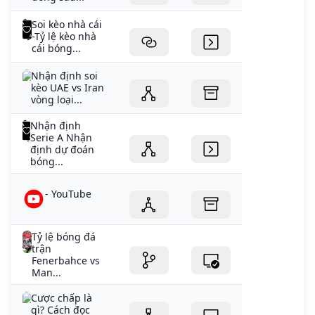
Soi kèo nhà cái
-Tỷ lệ kèo nhà
cái bóng...
Nhận định soi
kèo UAE vs Iran
vòng loại...
Nhận định
Serie A Nhận
định dự đoán
bóng...
- YouTube
Tỷ lệ bóng đá
trận
Fenerbahce vs
Man...
Cược chấp là
gì? Cách đọc