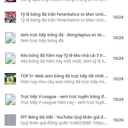
Tỷ lệ bóng đá trận Fenerbahce vs Man United 2h00 ngày 25/10 Cúp C2 châu Âu Tỷ lệ bóng đá trận Fenerbahce vs Man United hôm nay lúc 2h00 ngày 25/10. Xem tỷ lệ bóng đá trận Fenerbahce vs Man United nhanh nhất chính xác nhất.
10/24
Tỷ lệ bóng đá trận Fenerbahce vs Man United hôm nay lúc 2h00 ngày 25/10. Xem tỷ lệ bóng đá trận Fenerbahce vs Man United nhanh nhất, chính xác nhất. Vân Vânthứ năm 24-10-2024 10:01:25 +07:000 bình luận|Tỷ lệ bóng đá trận Fenerbahce vs Man United hôm nay lúc 2h00 ngày 25/10. Xem tỷ lệ bóng đá trận Fenerbahce vs Man United nhanh nhất, chính xác nhất.Quảng cáo Chuyên gia nhận định trận Fenerbahce vs Man United Man United vừa chấm dứt chuỗi 5 trận không thắng trên mọi đấu trường khi hạ gục Brentford với tỷ số 2-1.
Xem trực tiếp bóng đá - Bongdaplus.vn Xem trực tiếp bóng đá
10/24
Xem trực tiếp bóng đá
Kèo bóng đá hôm nay Tỷ lệ kèo nhà cái 5 trực tuyến Keonhacai Kèo bóng đá hôm nay mới nhất. Xem tỷ lệ kèo nhà cái 5 trực tuyến tối đêm nay chuẩn xác. Tỷ lệ kèo cá cược keonhacai 5 trực tiếp nhanh nhất 24h qua.
10/24
Kèo bóng đá hôm nay mới nhất. Xem tỷ lệ kèo nhà cái 5 trực tuyến tối đêm nay chuẩn xác. Tỷ lệ kèo cá cược keonhacai 5 trực tiếp nhanh nhất 24h qua. Xem tất cả Tìm hiểu về kèo nhà cái và tỷ lệ kèo bóng đá Xem tỷ lệ kèo nhà cái hôm nay tại Bongdanet có ưu điểm nổi bật gì? Các loại tỷ lệ kèo nhà cái thường gặp
TOP 5+ Web xem bóng đá trực tiếp tốt nhất Hiện nay nhu cầu xem bóng đá trực tiếp miễn phí đang nổi lên rất nhiều trong bối cảnh các chi phí xem kênh trả tiền khách ngày một tăng cao. Và sau đây sẽ là bài tổng hợp 10 web xem trực tiếp bóng đá hay nhất.
10/24
Hiện nay nhu cầu xem bóng đá trực tiếp miễn phí đang nổi lên rất nhiều trong bối cảnh các chi phí xem kênh trả tiền khách ngày một tăng cao. Và sau đây sẽ là bài tổng hợp 10 web xem trực tiếp bóng đá hay nhất. Tin tức 18/09/2021, 12:59 pm 128,349 Mục lụcẨn FPTPlay.net VTV.vn Youtube.com Bongdaplus.vn Thethao.vnexpress.net Bongda24h.vn Kết luận Các trang web xem bóng đá trực tuyến tốt nhất hiện nay là những kênh nào?
Trực tiếp V-League - xem trực tuyến bóng đá VLeague hôm nay Trực tiếp V-League hôm nay - xem trực tuyến bóng đá VLeague 1 chiều tối nay link xem tt giải vô địch quốc gia Việt Nam
10/24
Trực tiếp V-League hôm nay - xem trực tuyến bóng đá VLeague 1 chiều tối nay, link xem tt giải vô địch quốc gia Việt Nam
FPT Bóng Đá Việt - YouTube Quý khán giả đừng quên SUBSCRIBE: https://bit.ly/FPTBongDaViet----------------------------Thưởng thức các trận cầu đỉnh cao tại hệ thống kênh Youtube của FPT...
10/24
Quý khán giả đừng quên SUBSCRIBE: https://bit.ly/FPTBongDaViet----------------------------Thưởng thức các trận cầu đỉnh cao tại hệ thống kênh Youtube của FPT…