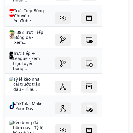
Trực Tiếp Bóng
Chuyền -
YouTube
FB88 Trực Tiếp
Bóng đá -
Xem...
Trực tiếp V-
League - xem
trực tuyến
bóng...
Tỷ lệ kèo nhà
cái trước trận
đấu - Tỉ lệ...
TikTok - Make
Your Day
Kèo bóng đá
hôm nay - Tỷ lệ
kèo nhà cái...