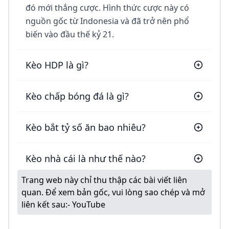
đó mới thắng cược. Hình thức cược này có
nguồn gốc từ Indonesia và đã trở nên phổ
biến vào đầu thế kỷ 21.
Kèo HDP là gì?
Kèo chấp bóng đá là gì?
Kèo bắt tỷ số ăn bao nhiêu?
Kèo nhà cái là như thế nào?
Trang web này chỉ thu thập các bài viết liên
quan. Để xem bản gốc, vui lòng sao chép và mở
liên kết sau:
- YouTube