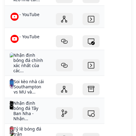
- YouTube
- YouTube
Nhận định
bóng đá chính
xác nhất của
các...
Soi kèo nhà cái
Southampton
vs MU và...
Nhận định
bóng đá Tây
Ban Nha -
Nhận...
Tỷ lệ bóng đá
trận