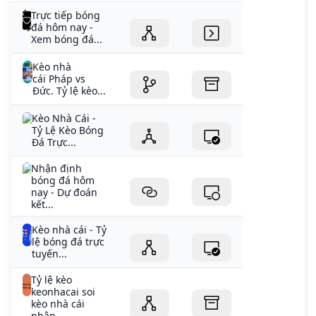
Trực tiếp bóng
đá hôm nay -
Xem bóng đá...
Kèo nhà
cái Pháp vs
Đức. Tỷ lệ kèo...
Kèo Nhà Cái -
Tỷ Lệ Kèo Bóng
Đá Trực...
Nhận định
bóng đá hôm
nay - Dự đoán
kết...
Kèo nhà cái - Tỷ
lệ bóng đá trực
tuyến...
Tỷ lệ kèo
keonhacai soi
kèo nhà cái
nhận...