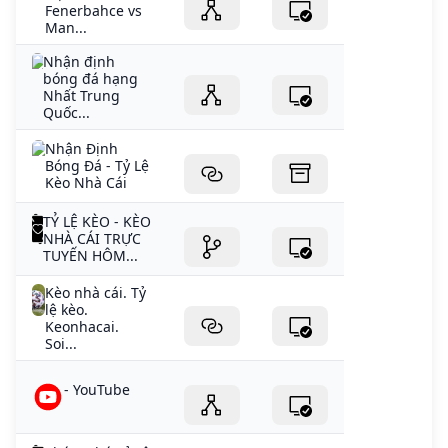
Fenerbahce vs
Man...
Nhận định
bóng đá hạng
Nhất Trung
Quốc...
Nhận Định
Bóng Đá - Tỷ Lệ
Kèo Nhà Cái
TỶ LỆ KÈO - KÈO
NHÀ CÁI TRỰC
TUYẾN HÔM...
Kèo nhà cái. Tỷ
lệ kèo.
Keonhacai.
Soi...
- YouTube