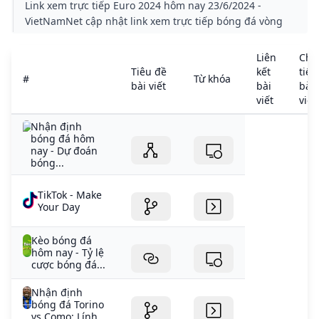
NAY 23/6
Link xem trực tiếp Euro 2024 hôm nay 23/6/2024 -
VietNamNet cập nhật link xem trực tiếp bóng đá vòng
chung kết Euro 2024.
Liên
Chi
Tiêu đề
kết
tiết
#
Từ khóa
bài viết
bài
bài
viết
viết
Nhận định
bóng đá hôm
nay - Dự đoán
bóng...
TikTok - Make
Your Day
Kèo bóng đá
hôm nay - Tỷ lệ
cược bóng đá...
Nhận định
bóng đá Torino
vs Como: Lính...