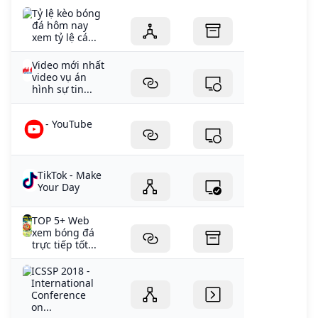
Tỷ lệ kèo bóng
đá hôm nay
xem tỷ lệ cá...
Video mới nhất
video vụ án
hình sự tin...
- YouTube
TikTok - Make
Your Day
TOP 5+ Web
xem bóng đá
trực tiếp tốt...
ICSSP 2018 -
International
Conference
on...