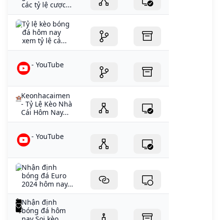
các tỷ lệ cược...
Tỷ lệ kèo bóng
đá hôm nay
xem tỷ lệ cá...
- YouTube
Keonhacaimen
- Tỷ Lệ Kèo Nhà
Cái Hôm Nay...
- YouTube
Nhận định
bóng đá Euro
2024 hôm nay...
Nhận định
bóng đá hôm
nay Soi kèo