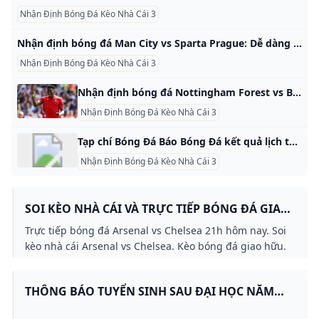
Nhận Định Bóng Đá Kèo Nhà Cái 3
Nhận định bóng đá Man City vs Sparta Prague: Dễ dàng đút túi 3 điểm Nhận định bóng đá Man City vs Sparta Prague 02h00 ngày 24/10. Chuyên gia phân tích tỷ lệ, dự đoán bóng đá trận Man City vs Sparta Prague hôm nay chính xác nhất. Biển Đen•23/10/2024 06:52 Nhận định bóng đá Man City vs Sparta Prague 02h00 ngày 24/10. Chuyên gia phân tích tỷ lệ, dự đoán bóng đá trận Man City vs Sparta Prague hôm nay chính xác nhất. Theo đánh giá, Man City và Sparta Prague là cặp đấu có sự chênh lệch lớn về đẳng cấp ở loạt trận cúp C1 châu Âu diễn ra đêm nay.
Nhận Định Bóng Đá Kèo Nhà Cái 3
Nhận định bóng đá Nottingham Forest vs Burnley 01h45 ngày 19/09: BẤT NGỜ CÓ LẶP LẠI Nottingham Forest có cuộc tiếp đón Burnley trên sân nhà ở vòng 5 trong khuôn khổ giải bóng đá vô địch Ngoại hạng Anh Nottingham Forest có cuộc tiếp đón Burnley trên sân nhà ở vòng 5 trong khuôn khổ giải bóng đá vô địch Ngoại hạng Anh Lịch trình thi đấu đầu mùa giải của Nottingham Forest khá khó khăn khi họ phải đối đầu với những ông lớn ngay những vòng đầu tiên.
Nhận Định Bóng Đá Kèo Nhà Cái 3
Tạp chí Bóng Đá Báo Bóng Đá kết quả lịch thi đấu video bàn thắng nhận định tỷ lệ - Bongdaplus.vn Cập nhật liên tục 24h tin tức, lịch thi đấu, TRỰC TIẾP kết quả, tỷ lệ, soi kèo, video clip, BXH các giải đấu hấp dẫn nhất tại BONGDAPLUS.VN
Nhận Định Bóng Đá Kèo Nhà Cái 3
SOI KÈO NHÀ CÁI VÀ TRỰC TIẾP BÓNG ĐÁ GIAO
HỮU ARSENAL VS CHELSEA (21H HÔM NAY)
Trực tiếp bóng đá Arsenal vs Chelsea 21h hôm nay. Soi
kèo nhà cái Arsenal vs Chelsea. Kèo bóng đá giao hữu.
Link xem trực tiếp bóng đá hôm nay.
THÔNG BÁO TUYỂN SINH SAU ĐẠI HỌC NĂM
2023