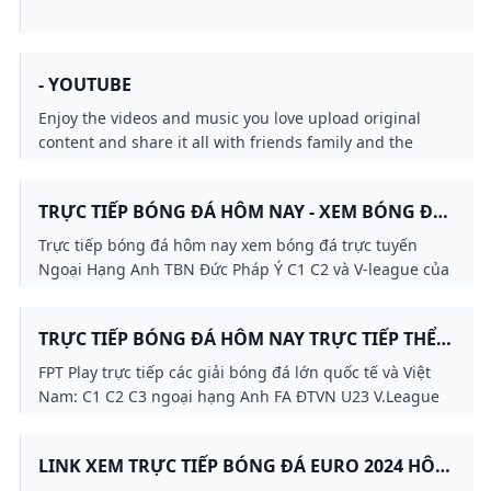
- YOUTUBE
Enjoy the videos and music you love upload original
content and share it all with friends family and the
world on YouTube.
TRỰC TIẾP BÓNG ĐÁ HÔM NAY - XEM BÓNG ĐÁ
TRỰC TUYẾN
Trực tiếp bóng đá hôm nay xem bóng đá trực tuyến
Ngoại Hạng Anh TBN Đức Pháp Ý C1 C2 và V-league của
Việt Nam. Tường thuật trực tiếp tiếng việt với video HD
k+
TRỰC TIẾP BÓNG ĐÁ HÔM NAY TRỰC TIẾP THỂ
THAO GIẢI TRÍ FPT PLAY
FPT Play trực tiếp các giải bóng đá lớn quốc tế và Việt
Nam: C1 C2 C3 ngoại hạng Anh FA ĐTVN U23 V.League
Cúp Quốc Gia. Link xem chất lượng cao Full HD.
LINK XEM TRỰC TIẾP BÓNG ĐÁ EURO 2024 HÔM