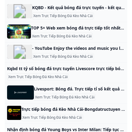
KQBD - Kết quả bóng đá trực tuyến - kết quả bóng đá hôm nay KQBD - trực tiếp kết quả bóng đá hôm nay chính xác mới nhất.Xem ket qua bong da trực tuyến nhanh 24h/7 đêm qua và rạng sáng nay các giải đấu toàn thế giới
Xem Trực Tiếp Bóng Đá Kèo Nhà Cái
TOP 5+ Web xem bóng đá trực tiếp tốt nhất Hiện nay nhu cầu xem bóng đá trực tiếp miễn phí đang nổi lên rất nhiều trong bối cảnh các chi phí xem kênh trả tiền khách ngày một tăng cao. Và sau đây sẽ là bài tổng hợp 10 web xem trực tiếp bóng đá hay nhất. Tin tức 18/09/2021, 12:59 pm 128,349 Mục lụcẨn FPTPlay.net VTV.vn Youtube.com Bongdaplus.vn Thethao.vnexpress.net Bongda24h.vn Kết luận Các trang web xem bóng đá trực tuyến tốt nhất hiện nay là những kênh nào?
Xem Trực Tiếp Bóng Đá Kèo Nhà Cái
- YouTube Enjoy the videos and music you love, upload original content, and share it all with friends, family, and the world on YouTube.
Xem Trực Tiếp Bóng Đá Kèo Nhà Cái
Kqbd tt tỷ số bóng đá trực tuyến Livescore trực tiếp bóng đá Kqbd trực tuyến: Livescore bóng đá trực tiếp, xem kết quả bóng đá trực tuyến hôm nay. Livescore tỷ số bóng đá trực tuyến: kqbd trực tiếp, tt kqbd online 7m 60s 24h, xem ketquabongda mới nhất Xem tất cả Livescore bóng đá là một công cụ trực tuyến hữu ích giúp người hâm mộ theo dõi kết quả trận đấu bóng đá trực tuyến theo thời gian thực. Với livescore, bạn có thể cập nhật diễn biến trận đấu ngay khi nó đang diễn ra mà không cần phải chờ đợi đến khi trận đấu kết thúc.
Xem Trực Tiếp Bóng Đá Kèo Nhà Cái
Livesport: Bóng đá. Trực tiếp tỉ số kết quả bảng xếp hạng số liệu thống kê Trực tiếp bóng đá - các tỉ số, bảng xếp hạng, lịch thi đấu, số liệu thống kê và lưu trữ kết quả bóng đá. Livesport.com cung cấp dịch vụ tỉ số của hơn 1000 giải đấu bóng đá trên toàn thế giới, bao gồm giải Việt Nam V.League 1.
Xem Trực Tiếp Bóng Đá Kèo Nhà Cái
Trực tiếp bóng đá Kèo Nhà Cái-Bongdatructuyen - Chrome Web Store Truc tiep bong da keo nha cai và các trận đấu thuộc giải Ngoại Hạng Anh, Việt Google doesn’t verify reviews. Learn more about results and reviews. Not being sold to third parties, outside of the approved use cases Not being used or transferred for purposes that are unrelated to the item’s core functionality Not being used or transferred to determine creditworthiness or for lending purposes
Xem Trực Tiếp Bóng Đá Kèo Nhà Cái
Nhận định bóng đá Young Boys vs Inter Milan: Tiếp tục trắng tay Nhận định bóng đá Young Boys vs Inter Milan 02h00 ngày 24/10. Chuyên gia phân tích tỷ lệ, dự đoán bóng đá trận Young Boys vs Inter Milan hôm nay chính xác nhất. Biển Đen•23/10/2024 06:50 Nhận định bóng đá Young Boys vs Inter Milan 02h00 ngày 24/10. Chuyên gia phân tích tỷ lệ, dự đoán bóng đá trận Young Boys vs Inter Milan hôm nay chính xác nhất. Young Boys đang là đội bóng đứng cuối bảng xếp hạng cúp C1 châu Âu mùa này với phong độ nghèo nàn khi toàn thua 2 trận đã qua.