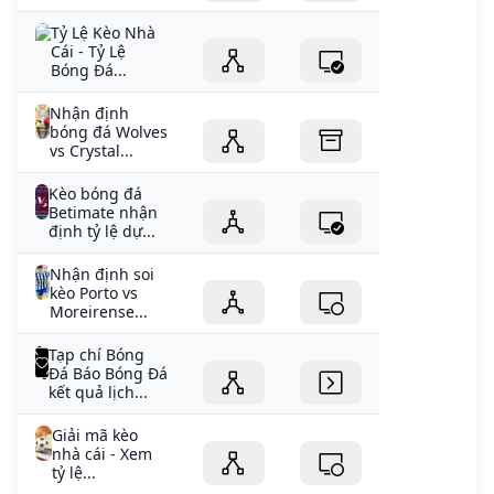
Tỷ Lệ Kèo Nhà
Cái - Tỷ Lệ
Bóng Đá...
Nhận định
bóng đá Wolves
vs Crystal...
Kèo bóng đá
Betimate nhận
định tỷ lệ dự...
Nhận định soi
kèo Porto vs
Moreirense...
Tạp chí Bóng
Đá Báo Bóng Đá
kết quả lịch...
Giải mã kèo
nhà cái - Xem
tỷ lệ...