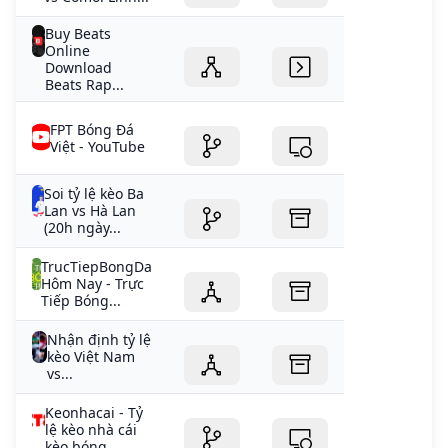
Buy Beats
Online
Download
Beats Rap...
FPT Bóng Đá
Việt - YouTube
Soi tỷ lệ kèo Ba
Lan vs Hà Lan
(20h ngày...
TrucTiepBongDa
Hôm Nay - Trực
Tiếp Bóng...
Nhận định tỷ lệ
kèo Việt Nam
vs...
Keonhacai - Tỷ
lệ kèo nhà cái
kèo bóng...