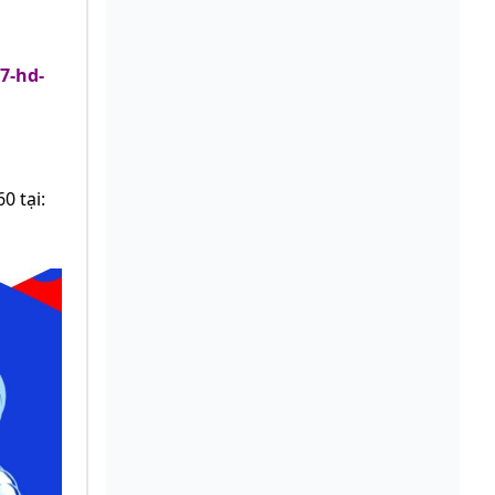
7-hd-
0 tại: