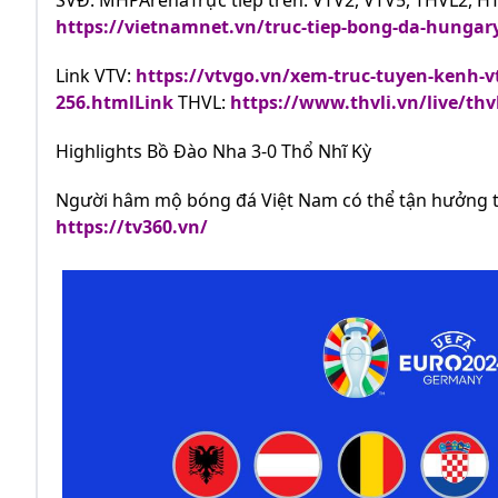
SVĐ: MHPArenaTrực tiếp trên: VTV2, VTV5, THVL2, HT
https://vietnamnet.vn/truc-tiep-bong-da-hungar
Link VTV:
https://vtvgo.vn/xem-truc-tuyen-kenh-v
256.htmlLink
THVL:
https://www.thvli.vn/live/thv
Highlights Bồ Đào Nha 3-0 Thổ Nhĩ Kỳ
Người hâm mộ bóng đá Việt Nam có thể tận hưởng tr
https://tv360.vn/