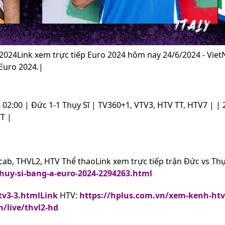
/2024Link xem trực tiếp Euro 2024 hôm nay 24/6/2024 - Vi
 Euro 2024.|
02:00 | Đức 1-1 Thụy Sĩ | TV360+1, VTV3, HTV TT, HTV7 | | 2
T |
b, THVL2, HTV Thể thaoLink xem trực tiếp trận Đức vs Thụy
thuy-si-bang-a-euro-2024-2294263.html
tv3-3.htmlLink
HTV:
https://hplus.com.vn/xem-kenh-htv
n/live/thvl2-hd