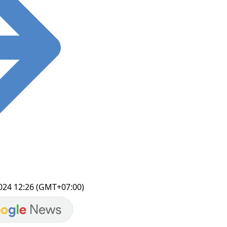
2024 12:26 (GMT+07:00)