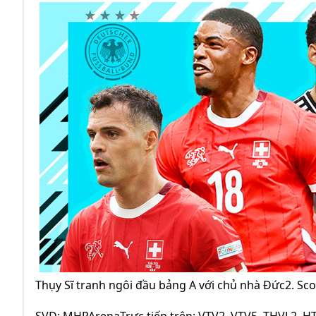
Thụy Sĩ tranh ngôi đầu bảng A với chủ nhà Đức2. Sc