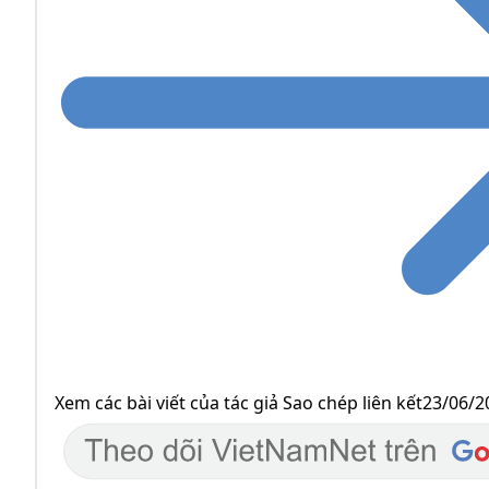
Xem các bài viết của tác giả Sao chép liên kết23/06/