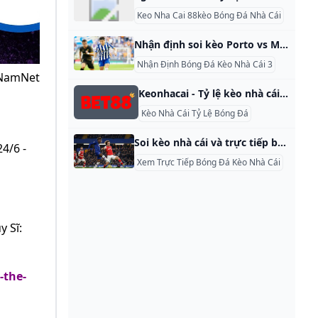
Keo Nha Cai 88kèo Bóng Đá Nhà Cái
Nhận định soi kèo Porto vs Moreirense 3h45 ngày 1/11 Nhận định, soi kèo Porto vs Moreirense, dự đoán bóng đá Cúp quốc gia Bồ Đào Nha hôm nay 3h45 ngày 1/11 chính xác. Nhận định bóng đá, phân tích tỷ lệ kèo Bồ Đào Nha: dự đoán kết quả tỷ số vòng tứ kết tối và đêm nay nhanh nhất. HOT - NHÀ CÁI UY TÍN - 8XBET - HOÀN TRẢ KHÔNG GIỚI HẠN. ƯU ĐÃI KHỦNG CHÀO ĐÓN EURO 2024.
Nhận Định Bóng Đá Kèo Nhà Cái 3
etNamNet
Keonhacai - Tỷ lệ kèo nhà cái kèo bóng đá trực tuyến hôm nay keonhacai, tỷ lệ kèo bóng đá nhà cái tối nay. Tổng hợp kèo nhà cái EURO 2024, kèo tỷ số, kèo tài xỉu bóng đá World Cup 2026 chính xác nhất. Soi kèo Arsenal vs Liverpool, 23h30 – 27/10/2024 Soi kèo Manchester City vs Southampton, 21h00 – 26/10/2024 Soi kèo RB Leipzig vs Liverpool, 02h00 – 24/10/2024 Phiên bản kèo nhà cái All-in-one mới ra mắt với các tính năng ưu việt nằm tất cả trên bảng kèo: Cập nhật chính xác tuyệt đối thời gian thi đấu và tỷ lệ kèo real-time, xem trực tiếp bóng đá, kèo phạt góc, kèo thẻ phạt…
Kèo Nhà Cái Tỷ Lệ Bóng Đá
Soi kèo nhà cái và trực tiếp bóng đá giao hữu Arsenal vs Chelsea (21h hôm nay) Trực tiếp bóng đá Arsenal vs Chelsea 21h hôm nay. Soi kèo nhà cái Arsenal vs Chelsea. Kèo bóng đá giao hữu. Link xem trực tiếp bóng đá hôm nay. 01/08/2021 23:40 GMT+7 | Trực tiếp Bóng đá - 02-08-2021Lịch thi đấu và trực tiếp bóng đá Olympic 2021 vòng bán kết trên VTV5, VTV6 01-08-2021TRỰC TIẾP Olympic 2021 hôm nay ngày 1/8 (VTV5, VTV6 trực tiếp) Link xem trực tiếp bóng đá và soi kèo nhà cái Arsenal vs Chelsea (21h hôm nay), giao hữu chuẩn bị cho mùa giải mới.
4/6 -
Xem Trực Tiếp Bóng Đá Kèo Nhà Cái
 Sĩ:
-the-