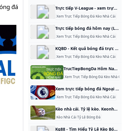
bóng đá
Trực tiếp V-League - xem trực tuyến bóng đá VLeague hôm nay Trực tiếp V-League hôm nay - xem trực tuyến bóng đá VLeague 1 chiều tối nay, link xem tt giải vô địch quốc gia Việt Nam
Xem Trực Tiếp Bóng Đá Kèo Nhà Cái
Trực tiếp bóng đá hôm nay (Link xem HD) Thể Thao 247 Link ĐẸP, Full HD Thể Thao 247 cung cấp link xem, kênh trực tiếp bóng đá hôm nay với đường truyền tốc độ cao, ổn định tới người hâm mộ. 25/10/2024 06:03:00 (GMT+7) Trận hot Ngày 25-10-2024 Viettel 19:15 V.League 1 Bình Dương Al Qadisiya 21:35 Saudi Professional League Damac Al Kholood 22:05 Saudi Professional League Al Nassr Udinese 23:30 Serie A Cagliari Ngày 25-10-2024 Nauas EC Nữ 04:00 Acreano Nữ Andira Nữ
Xem Trực Tiếp Bóng Đá Kèo Nhà Cái
KQBD - Kết quả bóng đá trực tuyến - kết quả bóng đá hôm nay KQBD - trực tiếp kết quả bóng đá hôm nay chính xác mới nhất.Xem ket qua bong da trực tuyến nhanh 24h/7 đêm qua và rạng sáng nay các giải đấu toàn thế giới
Xem Trực Tiếp Bóng Đá Kèo Nhà Cái
TrucTiepBongDa Hôm Nay - Trực Tiếp Bóng Đá Kèo Nhà Cái TrucTiepBongDa KeoNhaCai - Link Xem Bóng Đá Trực Tiếp World Cup 2022 - Xem Bóng Đá VTV3, VTV6, K+ Chất Lượng Hình Ảnh Cao. tructiepbongda bình luận tiếng Việt – truc tiep K+ – tructiepbongda hôm nay ⚽ Xem bóng đá trực tiếp – 1 ⚽ Xem bóng đá trực tiếp – 2 ⚽ Xem bóng đá trực tiếp – 3 ⚽ Xem bóng đá trực tiếp – 4 Xem trực tiếp bóng đá kèo nhà cái – xem bóng đá online từ keonhacaibet.
Xem Trực Tiếp Bóng Đá Kèo Nhà Cái
Xem trực tiếp bóng đá Ngoại hạng Anh ở đâu? Kênh TV link xem lịch phát sóng Premier League ở Việt Nam Cùng Sporting News những thông tin về kênh phát sóng Ngoại hạng Anh mùa 2024/25 tại Việt Nam. Cùng Sporting News những thông tin về kênh phát sóng Ngoại hạng Anh mùa 2024/25 tại Việt Nam. Tại Việt Nam, K+ là đơn vị sở hữu bản quyền phát sóng giải bóng đá Ngoại hạng Anh mùa giải 2024/25. Khán giả hâm mộ có thể theo dõi toàn bộ các trận đấu của giải bóng đá hấp dẫn nhất hành tinh trên các kênh của hệ thống truyền hình K+, bao gồm qua đầu thu, qua ứng dụng điện thoại hoặc qua website.
Xem Trực Tiếp Bóng Đá Kèo Nhà Cái
Kèo nhà cái. Tỷ lệ kèo. Keonhacai. Soi kèo bóng đá. Trực tiếp Gold Cup ngày 17/7/2021 Tỷ lệ kèo. Keonhacai. Kèo nhà cái. Soi kèo bóng đá. Trực tiếp bóng đá Gold Cup Grenada vs Qatar, Panama vs Honduras. Xem trực tiếp bóng đá Cúp vàng Concacaf 2021 hôm nay. 18/07/2021 14:14 GMT+7 | Nhận định bóng đá - 17-07-2021Kèo nhà cái. Tỷ lệ kèo. Keonhacai. Soi kèo bóng đá. Trực tiếp Gold Cup ngày 16/7/2021 Kèo nhà cái. Tỷ lệ kèo. Keonhacai. Soi kèo bóng đá.
Kèo Nhà Cái Tỷ Lệ Bóng Đá
Kg88 - Tìm Hiểu Tỷ Lệ Kèo Bóng Đá Chi Tiết Nhất Khám phá tỷ lệ kèo bóng đá tại Kg88, nơi cung cấp thông tin chi tiết nhất. Kg88 - Tìm Hiểu Tỷ Lệ Kèo Bóng Đá Chi Tiết Nhất Tỷ lệ kèo bóng đá là một trong những yếu tố quan trọng nhất mà người chơi cần nắm rõ khi tham gia cá cược. Tại Kg88, chúng tôi cung cấp thông tin chi tiết về tỷ lệ kèo, giúp người chơi có cái nhìn tổng quan và chính xác nhất về từng trận đấu.